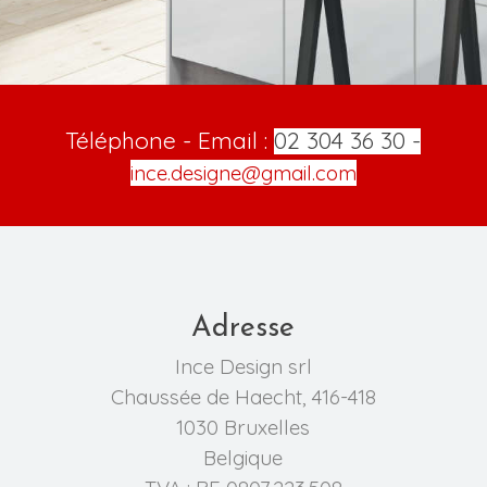
Téléphone - Email :
02 304 36 30 -
ince.designe@gmail.com
Adresse
Ince Design srl
Chaussée de Haecht, 416-418
1030 Bruxelles
Belgique