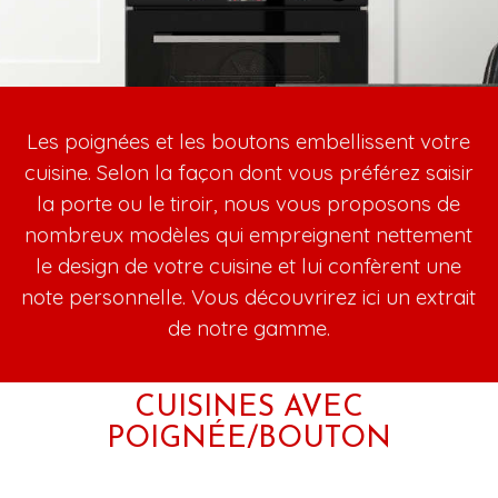
Les poignées et les boutons embellissent votre
cuisine. Selon la façon dont vous préférez saisir
la porte ou le tiroir, nous vous proposons de
nombreux modèles qui empreignent nettement
le design de votre cuisine et lui confèrent une
note personnelle. Vous découvrirez ici un extrait
de notre gamme.
CUISINES AVEC
POIGNÉE/BOUTON